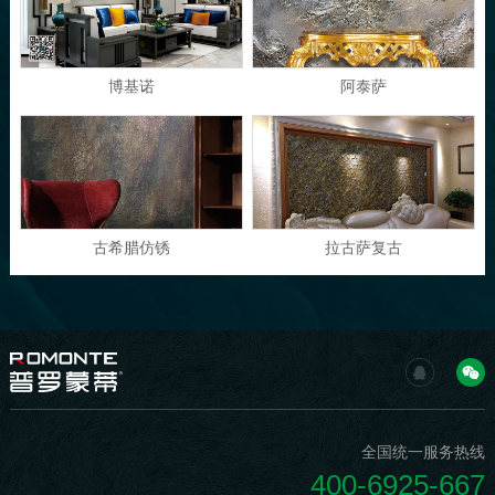
博基诺
阿泰萨
古希腊仿锈
拉古萨复古
全国统一服务热线
400-6925-667