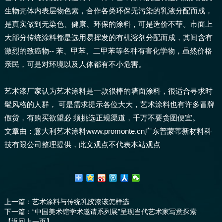
生物壳体内表层物色素，合作各类环保无污染的乳液分配而成，
是真实做到无染色、健康、环保的涂料，可是造价不菲。市面上
大部分传统涂料都是选用易挥发的有机溶剂分配而成，其间含有
激烈的致癌物-- 苯、甲苯、二甲苯等各种有害化学物，虽然价格
亲民，可是对环境以及人体都有不小危害。
艺术漆厂家认为艺术涂料是一款很棒的墙面涂料，很适合寻求时
髦风格的人群， 可是需求提示各位大大，艺术涂料也有许多冒牌
假货，有购买欲望必 须挑选正规渠道，千万不要贪图便宜。
文章由：意大利艺术涂料www.promonte.cn广东普蒙蒂新材料科
技有限公司整理提供，此文观点不代表本站观点
上一篇
：艺术涂料与传统乳胶漆该怎样选
下一篇
：“中国美术馆学术邀请系列展”呈现当代艺术家写意探索
【返回上一页】